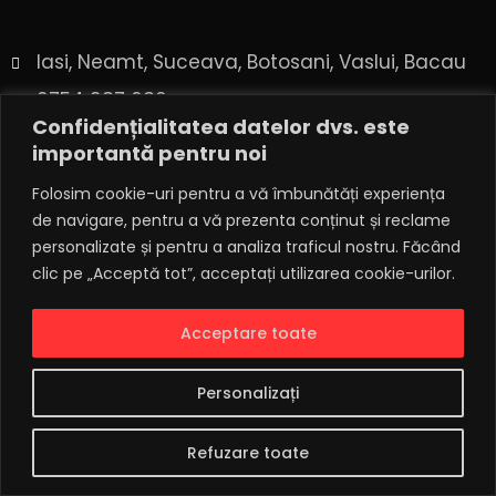
Iasi, Neamt, Suceava, Botosani, Vaslui, Bacau
0754 987 636
Confidențialitatea datelor dvs. este
rainbowmagicmirror@gmail.com
importantă pentru noi
Folosim cookie-uri pentru a vă îmbunătăți experiența
Ne gasesti si pe:
de navigare, pentru a vă prezenta conținut și reclame
personalizate și pentru a analiza traficul nostru. Făcând
clic pe „Acceptă tot”, acceptați utilizarea cookie-urilor.
Acceptare toate
Personalizați
Nume
*
Refuzare toate