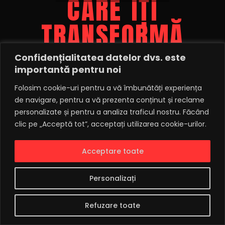
CARE ÎȚI
TRANSFORMĂ
EVENIMENTUL ÎNTR-
Confidențialitatea datelor dvs. este
importantă pentru noi
UN FESTIVAL!
Folosim cookie-uri pentru a vă îmbunătăți experiența
de navigare, pentru a vă prezenta conținut și reclame
personalizate și pentru a analiza traficul nostru. Făcând
clic pe „Acceptă tot”, acceptați utilizarea cookie-urilor.
Descoperă *CO2
Acceptare toate
Gun, noul efect
Personalizați
special care aduce
energia și vibe-ul de
Refuzare toate
festival direct la